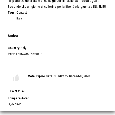
l’importanza della vita e di come gli uomini siano stati creati uguali.
Sperando che un giorno si sollevino per la libertà e la giustizia INSIEME!!
Tags:
Contest
Italy
Hide
Author
Country:
Italy
Partner:
ISCOS Piemonte
Vote this video
Vote Expire Date:
Sunday, 27 December, 2020
Vote
Vote
up!
down!
Points:
-43
compare date :
is_expired