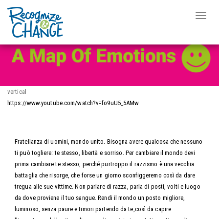
Video Wall
Toggle
naviga
Skip
to
main
content
vertical
https://www.youtube.com/watch?v=fo9uU5_5AMw
Video
Fratellanza di uomini, mondo unito. Bisogna avere qualcosa che nessuno
ti può togliere: te stesso, libertà e sorriso. Per cambiare il mondo devi
prima cambiare te stesso, perché purtroppo il razzismo è una vecchia
battaglia che risorge, che forse un giorno sconfiggeremo così da dare
tregua alle sue vittime. Non parlare di razza, parla di posti, volti e luogo
da dove proviene il tuo sangue. Rendi il mondo un posto migliore,
luminoso, senza paure e timori partendo da te,così da capire