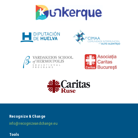
Recognize & Change
info@recognizeandchange.eu
Tools